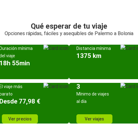
Qué esperar de tu viaje
Opciones rápidas, fáciles y asequibles de Palermo a Bolonia
Duración mínima
Distancia mínima
1375 km
del viaje
18h 55min
3
El viaje más
barato
Mínimo de viajes
Desde 77,98 €
al día
Ver precios
Ver viajes