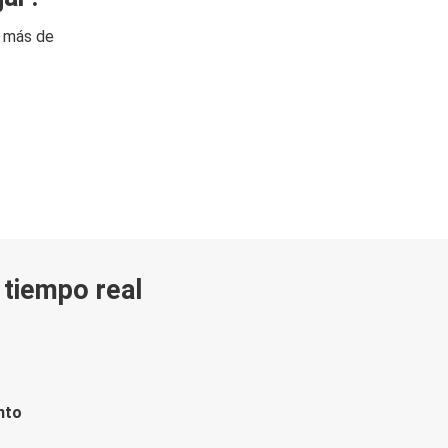
n más de
n tiempo real
nto