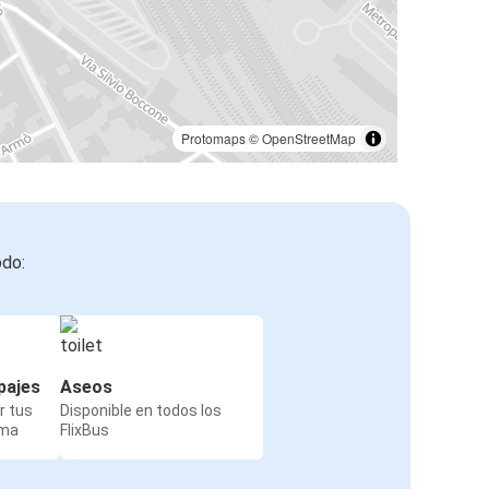
Protomaps
©
OpenStreetMap
odo:
pajes
Aseos
r tus
Disponible en todos los
rma
FlixBus