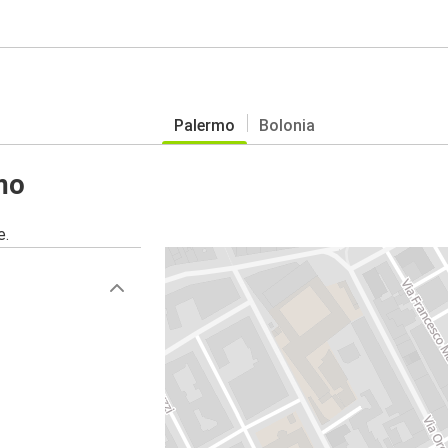
Palermo
Bolonia
mo
e.