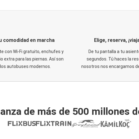
u comodidad en marcha
Elige, reserva, ¡viaja
te con Wi-Fi gratuito, enchufes y
De tu pantalla a tu asient
o extra para las piernas. Así son
segundos. Tú haces la res
los autobuses modernos.
nosotros nos encargamos del
ianza de más de 500 millones d