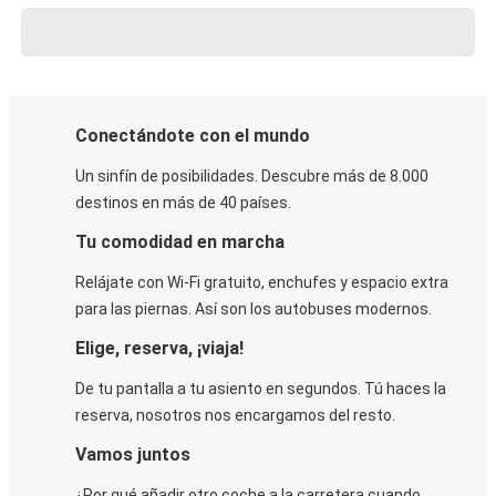
Conectándote con el mundo
Un sinfín de posibilidades. Descubre más de 8.000
destinos en más de 40 países.
Tu comodidad en marcha
Relájate con Wi-Fi gratuito, enchufes y espacio extra
para las piernas. Así son los autobuses modernos.
Elige, reserva, ¡viaja!
De tu pantalla a tu asiento en segundos. Tú haces la
reserva, nosotros nos encargamos del resto.
Vamos juntos
¿Por qué añadir otro coche a la carretera cuando