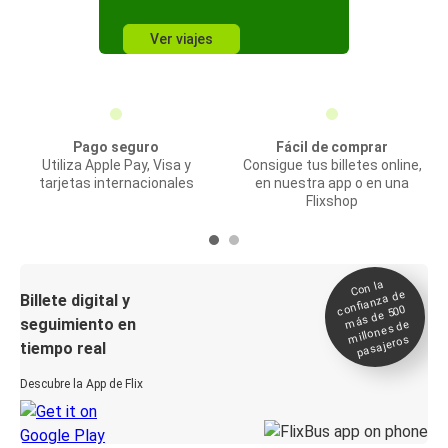
Ver viajes
Pago seguro
Fácil de comprar
Utiliza Apple Pay, Visa y
Consigue tus billetes online,
tarjetas internacionales
en nuestra app o en una
Flixshop
Con la
confianza de
Billete digital y
más de 500
seguimiento en
millones de
pasajeros
tiempo real
Descubre la App de Flix