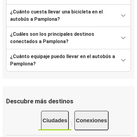
¿Cuánto cuesta llevar una bicicleta en el
Pamplona
autobús a Pamplona?
Montpellier
¿Cuáles son los principales destinos
Pamplona
conectados a Pamplona?
Milán
¿Cuánto equipaje puedo llevar en el autobús a
Pamplona
Pamplona?
Marsella
Perpignan
Pamplona
Descubre más destinos
Pamplona
Bruselas
Ciudades
Conexiones
Nîmes
Pamplona