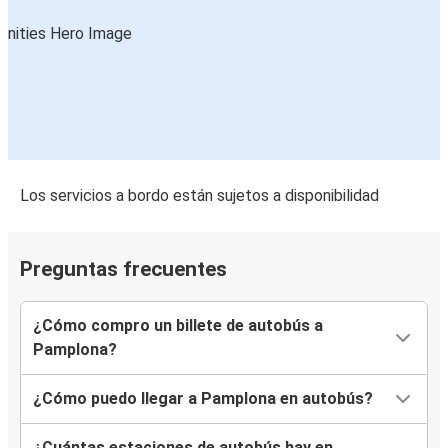
Pamplona
Tarragona
Pamplona
Lyon
Pamplona
Los servicios a bordo están sujetos a disponibilidad
Lisboa
Pamplona
Preguntas frecuentes
Pamplona
Ginebra
¿Cómo compro un billete de autobús a
Pamplona
Pamplona?
Irun
¿Cómo puedo llegar a Pamplona en autobús?
Marsella
Pamplona
¿Cuántas estaciones de autobús hay en