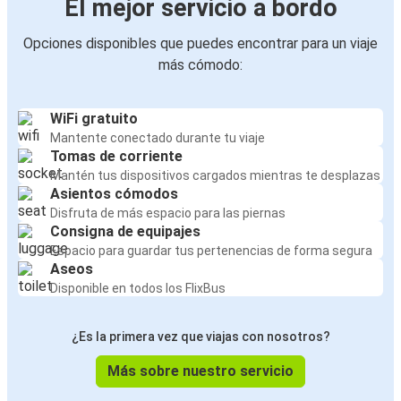
El mejor servicio a bordo
Pamplona
Opciones disponibles que puedes encontrar para un viaje
Montpellier
más cómodo:
Pamplona
Pau
WiFi gratuito
Pamplona
Mantente conectado durante tu viaje
Tomas de corriente
Mantén tus dispositivos cargados mientras te desplazas
Pamplona
Asientos cómodos
Lleida
Disfruta de más espacio para las piernas
Consigna de equipajes
Pamplona
Espacio para guardar tus pertenencias de forma segura
Tarragona
Aseos
Disponible en todos los FlixBus
Pamplona
Lisboa
¿Es la primera vez que viajas con nosotros?
Más sobre nuestro servicio
Irun