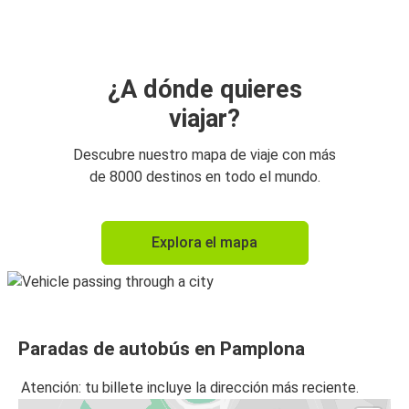
Pamplona
Pamplona
Bayona
¿A dónde quieres
viajar?
Biarritz
Pamplona
Descubre nuestro mapa de viaje con más
de 8000 destinos en todo el mundo.
Pamplona
San Sebastián
Explora el mapa
París
Pamplona
Pamplona
Paradas de autobús en Pamplona
Toulouse
Atención: tu billete incluye la dirección más reciente.
Pamplona