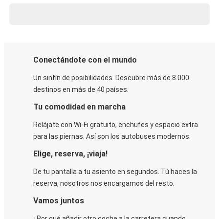
Conectándote con el mundo
Un sinfín de posibilidades. Descubre más de 8.000
destinos en más de 40 países.
Tu comodidad en marcha
Relájate con Wi-Fi gratuito, enchufes y espacio extra
para las piernas. Así son los autobuses modernos.
Elige, reserva, ¡viaja!
De tu pantalla a tu asiento en segundos. Tú haces la
reserva, nosotros nos encargamos del resto.
Vamos juntos
¿Por qué añadir otro coche a la carretera cuando