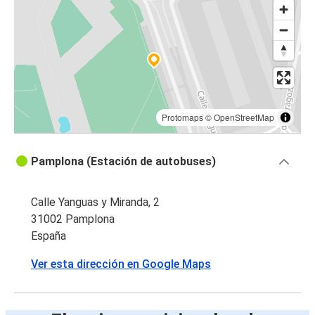
Salou
Toulouse
Pamplona
Bayona
Pamplona
Protomaps
©
OpenStreetMap
Salou
Pamplona (Estación de autobuses)
Pamplona
Pamplona
Calle Yanguas y Miranda, 2
Pau
31002 Pamplona
España
Lleida
Ver esta dirección en Google Maps
Pamplona
Milán