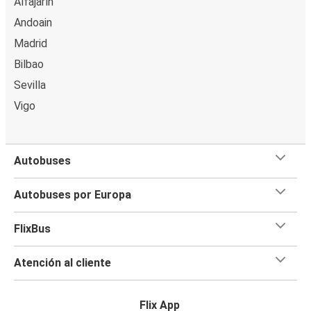
Alfajarín
Andoain
Pamplona
Aviñón
Madrid
Bilbao
Pamplona
Sevilla
Nîmes
Vigo
Pamplona
Perpignan
Autobuses
Pamplona
Autobuses por Europa
Perpignan
FlixBus
Pamplona
Rennes
Atención al cliente
Pamplona
Aviñón
Flix App