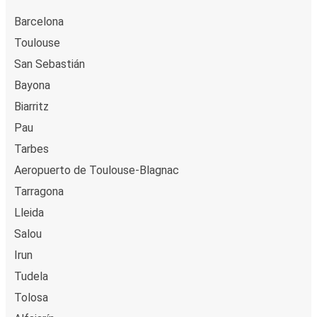
Barcelona
Alfajarín
Toulouse
Pamplona
San Sebastián
Aviñón
Bayona
Pamplona
Biarritz
Pau
Bruselas
Tarbes
Pamplona
Aeropuerto de Toulouse-Blagnac
Pamplona
Tarragona
Nîmes
Lleida
Salou
Pamplona
Nantes
Irun
Tudela
Ginebra
Tolosa
Pamplona