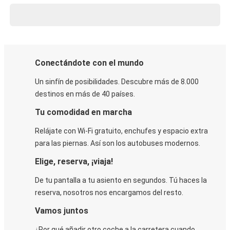
Conectándote con el mundo
Un sinfín de posibilidades. Descubre más de 8.000
destinos en más de 40 países.
Tu comodidad en marcha
Relájate con Wi-Fi gratuito, enchufes y espacio extra
para las piernas. Así son los autobuses modernos.
Elige, reserva, ¡viaja!
De tu pantalla a tu asiento en segundos. Tú haces la
reserva, nosotros nos encargamos del resto.
Vamos juntos
¿Por qué añadir otro coche a la carretera cuando