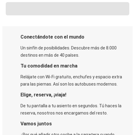
Conectándote con el mundo
Un sinfín de posibilidades. Descubre más de 8.000
destinos en más de 40 países.
Tu comodidad en marcha
Relájate con Wi-Fi gratuito, enchufes y espacio extra
para las piernas. Así son los autobuses modernos.
Elige, reserva, ¡viaja!
De tu pantalla a tu asiento en segundos. Tú haces la
reserva, nosotros nos encargamos del resto.
Vamos juntos
¿Por qué añadir otro coche a la carretera cuando