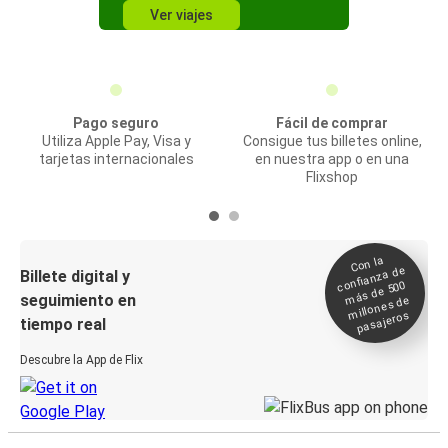
Ver viajes
Pago seguro
Fácil de comprar
Utiliza Apple Pay, Visa y
Consigue tus billetes online,
tarjetas internacionales
en nuestra app o en una
Flixshop
Con la
confianza de
Billete digital y
más de 500
seguimiento en
millones de
pasajeros
tiempo real
Descubre la App de Flix