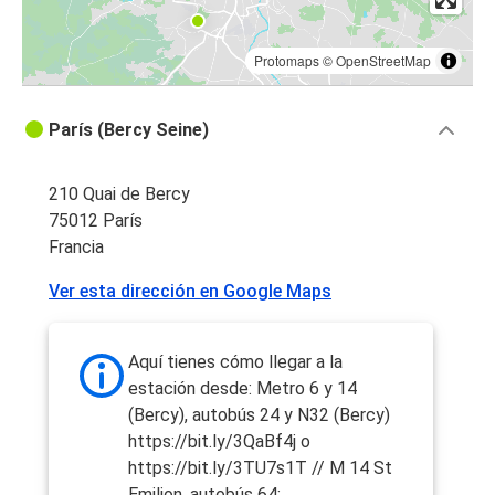
Protomaps
©
OpenStreetMap
París (Bercy Seine)
210 Quai de Bercy
75012 París
Francia
Ver esta dirección en Google Maps
Aquí tienes cómo llegar a la
estación desde: Metro 6 y 14
(Bercy), autobús 24 y N32 (Bercy)
https://bit.ly/3QaBf4j o
https://bit.ly/3TU7s1T // M 14 St
Emilion, autobús 64: