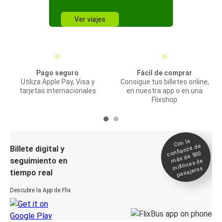
Ver viajes
Pago seguro
Fácil de comprar
Utiliza Apple Pay, Visa y
Consigue tus billetes online,
tarjetas internacionales
en nuestra app o en una
Flixshop
Con la
confianza de
Billete digital y
más de 500
seguimiento en
millones de
pasajeros
tiempo real
Descubre la App de Flix