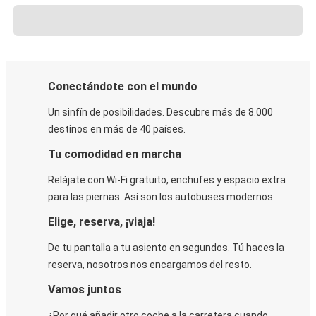
Conectándote con el mundo
Un sinfín de posibilidades. Descubre más de 8.000
destinos en más de 40 países.
Tu comodidad en marcha
Relájate con Wi-Fi gratuito, enchufes y espacio extra
para las piernas. Así son los autobuses modernos.
Elige, reserva, ¡viaja!
De tu pantalla a tu asiento en segundos. Tú haces la
reserva, nosotros nos encargamos del resto.
Vamos juntos
¿Por qué añadir otro coche a la carretera cuando