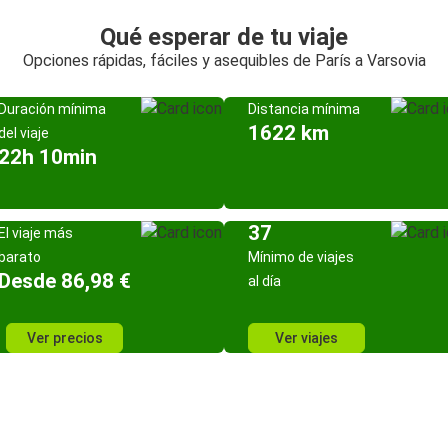
Qué esperar de tu viaje
Opciones rápidas, fáciles y asequibles de París a Varsovia
Duración mínima
Distancia mínima
1622 km
del viaje
22h 10min
37
El viaje más
barato
Mínimo de viajes
Desde 86,98 €
al día
Ver precios
Ver viajes