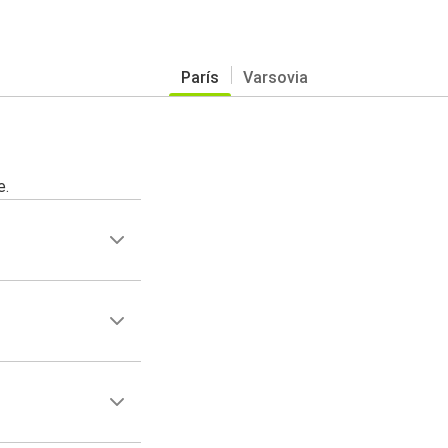
París
Varsovia
e.