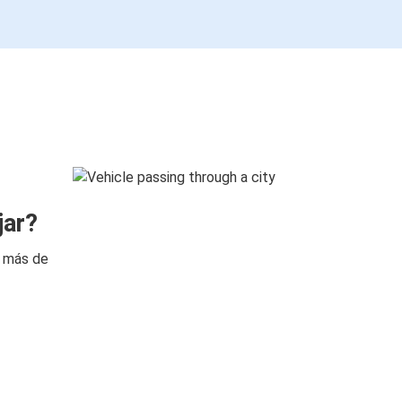
jar?
n más de