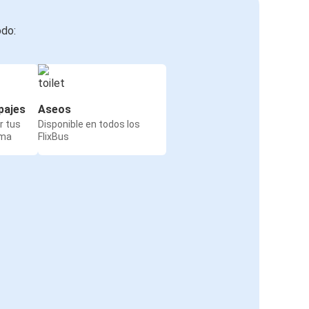
odo:
pajes
Aseos
r tus
Disponible en todos los
rma
FlixBus