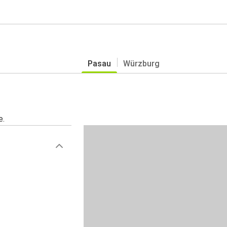
Pasau
Würzburg
e.