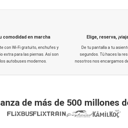
u comodidad en marcha
Elige, reserva, ¡viaja
te con Wi-Fi gratuito, enchufes y
De tu pantalla a tu asient
o extra para las piernas. Así son
segundos. Tú haces la res
los autobuses modernos.
nosotros nos encargamos del
ianza de más de 500 millones d