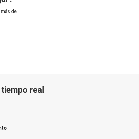
n más de
n tiempo real
nto