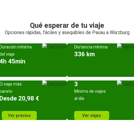
Qué esperar de tu viaje
Opciones rápidas, fáciles y asequibles de Pasau a Würzburg
Duración mínima
Distancia mínima
336 km
del viaje
4h 45min
3
El viaje más
barato
Mínimo de viajes
Desde 20,98 €
al día
Ver precios
Ver viajes