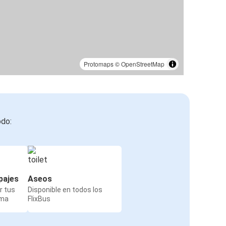
Protomaps
©
OpenStreetMap
odo:
pajes
Aseos
r tus
Disponible en todos los
rma
FlixBus