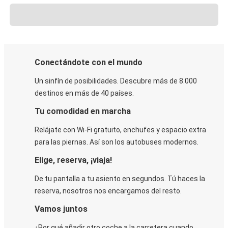
Conectándote con el mundo
Un sinfín de posibilidades. Descubre más de 8.000
destinos en más de 40 países.
Tu comodidad en marcha
Relájate con Wi-Fi gratuito, enchufes y espacio extra
para las piernas. Así son los autobuses modernos.
Elige, reserva, ¡viaja!
De tu pantalla a tu asiento en segundos. Tú haces la
reserva, nosotros nos encargamos del resto.
Vamos juntos
¿Por qué añadir otro coche a la carretera cuando