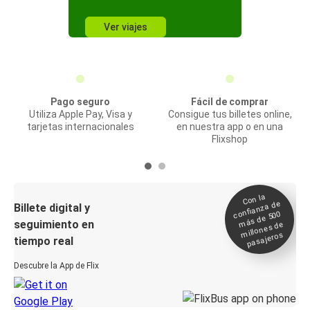
Ver viajes
Pago seguro
Fácil de comprar
Utiliza Apple Pay, Visa y
Consigue tus billetes online,
tarjetas internacionales
en nuestra app o en una
Flixshop
Con la
confianza de
Billete digital y
más de 500
seguimiento en
millones de
pasajeros
tiempo real
Descubre la App de Flix