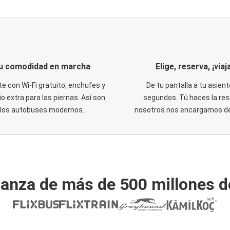
u comodidad en marcha
Elige, reserva, ¡viaja
te con Wi-Fi gratuito, enchufes y
De tu pantalla a tu asient
o extra para las piernas. Así son
segundos. Tú haces la res
los autobuses modernos.
nosotros nos encargamos del
ianza de más de 500 millones d