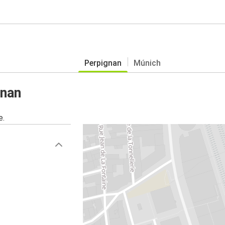
Perpignan
Múnich
gnan
e.