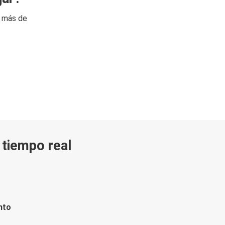
n más de
n tiempo real
nto