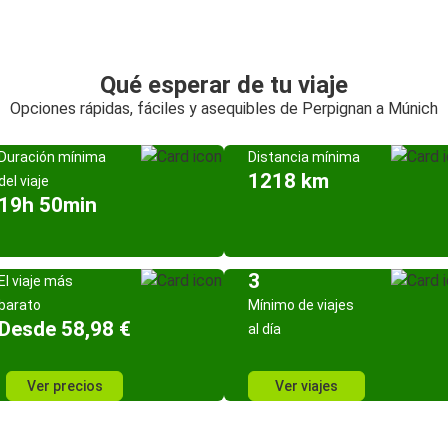
Qué esperar de tu viaje
Opciones rápidas, fáciles y asequibles de Perpignan a Múnich
Duración mínima
Distancia mínima
1218 km
del viaje
19h 50min
3
El viaje más
barato
Mínimo de viajes
Desde 58,98 €
al día
Ver precios
Ver viajes