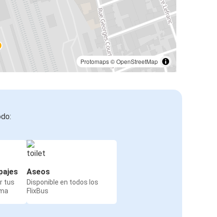
Protomaps
©
OpenStreetMap
odo:
pajes
Aseos
r tus
Disponible en todos los
rma
FlixBus