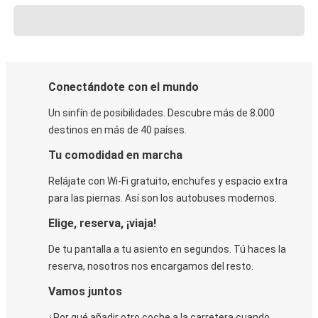
Conectándote con el mundo
Un sinfín de posibilidades. Descubre más de 8.000
destinos en más de 40 países.
Tu comodidad en marcha
Relájate con Wi-Fi gratuito, enchufes y espacio extra
para las piernas. Así son los autobuses modernos.
Elige, reserva, ¡viaja!
De tu pantalla a tu asiento en segundos. Tú haces la
reserva, nosotros nos encargamos del resto.
Vamos juntos
¿Por qué añadir otro coche a la carretera cuando