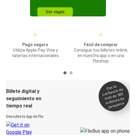
Ver viajes
Pago seguro
Fácil de comprar
Utiliza Apple Pay, Visa y
Consigue tus billetes online,
tarjetas internacionales
en nuestra app o en una
Flixshop
Con la
confianza de
Billete digital y
más de 500
seguimiento en
millones de
pasajeros
tiempo real
Descubre la App de Flix