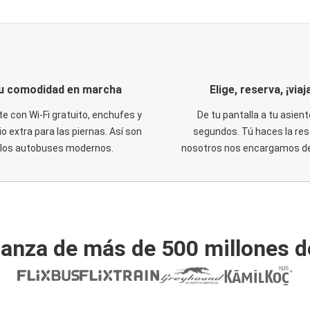
u comodidad en marcha
Elige, reserva, ¡viaja
te con Wi-Fi gratuito, enchufes y
De tu pantalla a tu asient
o extra para las piernas. Así son
segundos. Tú haces la res
los autobuses modernos.
nosotros nos encargamos del
ianza de más de 500 millones d