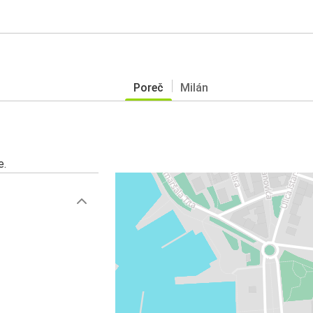
Poreč
Milán
e.