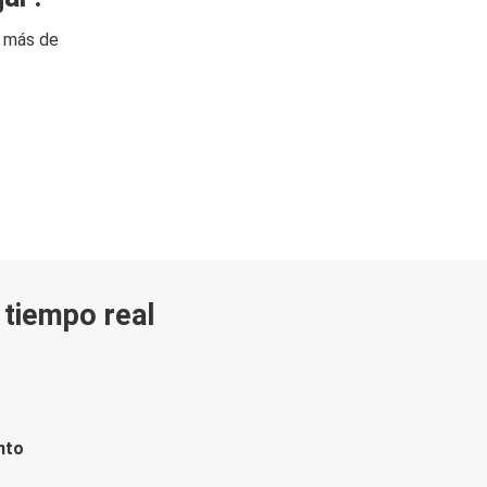
n más de
n tiempo real
nto