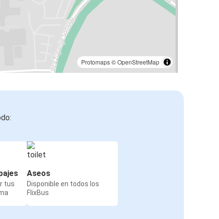
Protomaps
©
OpenStreetMap
odo:
pajes
Aseos
r tus
Disponible en todos los
rma
FlixBus