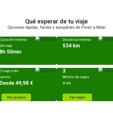
Qué esperar de tu viaje
Opciones rápidas, fáciles y asequibles de Poreč a Milán
Duración mínima
Distancia mínima
534 km
del viaje
8h 50min
3
El viaje más
barato
Mínimo de viajes
Desde 49,98 €
al día
Ver precios
Ver viajes