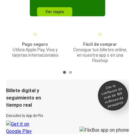
Ver viajes
Pago seguro
Fácil de comprar
Utiliza Apple Pay, Visa y
Consigue tus billetes online,
tarjetas internacionales
en nuestra app o en una
Flixshop
Con la
confianza de
Billete digital y
más de 500
seguimiento en
millones de
pasajeros
tiempo real
Descubre la App de Flix