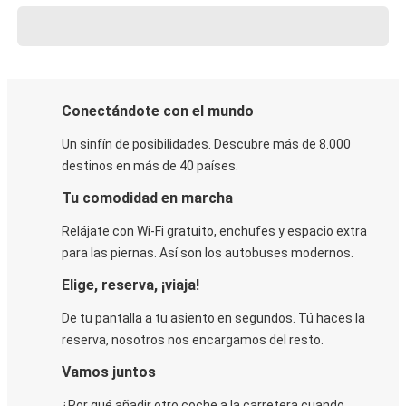
Conectándote con el mundo
Un sinfín de posibilidades. Descubre más de 8.000
destinos en más de 40 países.
Tu comodidad en marcha
Relájate con Wi-Fi gratuito, enchufes y espacio extra
para las piernas. Así son los autobuses modernos.
Elige, reserva, ¡viaja!
De tu pantalla a tu asiento en segundos. Tú haces la
reserva, nosotros nos encargamos del resto.
Vamos juntos
¿Por qué añadir otro coche a la carretera cuando