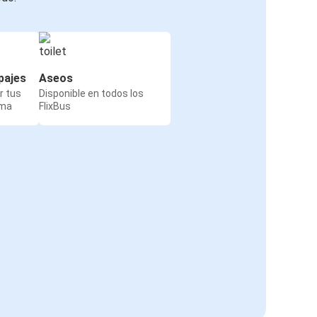
pajes
Aseos
r tus
Disponible en todos los
rma
FlixBus