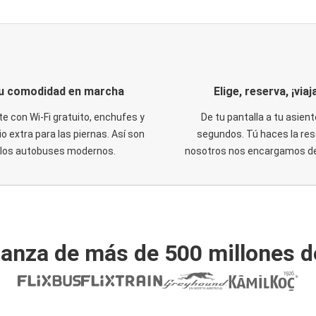
u comodidad en marcha
Elige, reserva, ¡viaja
te con Wi-Fi gratuito, enchufes y
De tu pantalla a tu asient
o extra para las piernas. Así son
segundos. Tú haces la res
los autobuses modernos.
nosotros nos encargamos del
ianza de más de 500 millones d