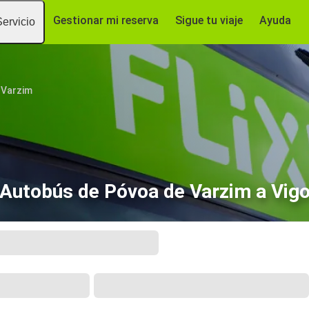
Gestionar mi reserva
Sigue tu viaje
Ayuda
Servicio
 Varzim
Autobús de Póvoa de Varzim a Vig