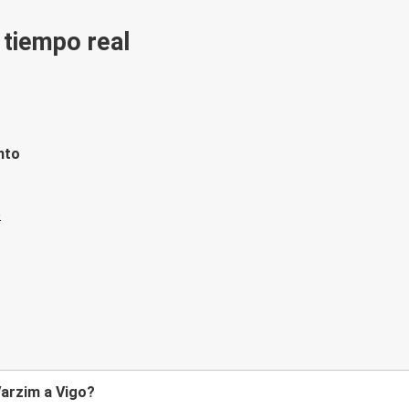
n tiempo real
nto
Varzim a Vigo?