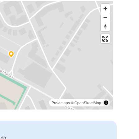
Protomaps
©
OpenStreetMap
odo: