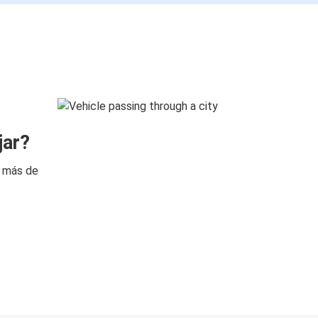
jar?
n más de