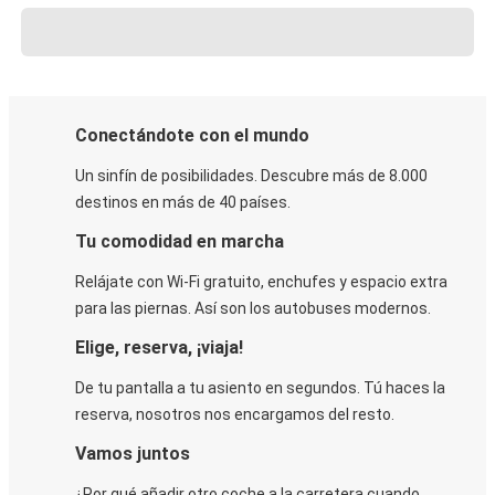
Conectándote con el mundo
Un sinfín de posibilidades. Descubre más de 8.000
destinos en más de 40 países.
Tu comodidad en marcha
Relájate con Wi-Fi gratuito, enchufes y espacio extra
para las piernas. Así son los autobuses modernos.
Elige, reserva, ¡viaja!
De tu pantalla a tu asiento en segundos. Tú haces la
reserva, nosotros nos encargamos del resto.
Vamos juntos
¿Por qué añadir otro coche a la carretera cuando