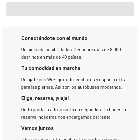
Conectándote con el mundo
Un sinfín de posibilidades. Descubre más de 8.000
destinos en más de 40 países.
Tu comodidad en marcha
Relájate con Wi-Fi gratuito, enchufes y espacio extra
para las piernas. Así son los autobuses modernos.
Elige, reserva, ¡viaja!
De tu pantalla a tu asiento en segundos. Tú haces la
reserva, nosotros nos encargamos del resto.
Vamos juntos
¿Por qué añadir otro coche a la carretera cuando