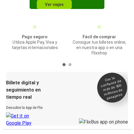
Ver viajes
Pago seguro
Fácil de comprar
Utiliza Apple Pay, Visa y
Consigue tus billetes online,
tarjetas internacionales
en nuestra app o en una
Flixshop
Con la
confianza de
Billete digital y
más de 500
seguimiento en
millones de
pasajeros
tiempo real
Descubre la App de Flix