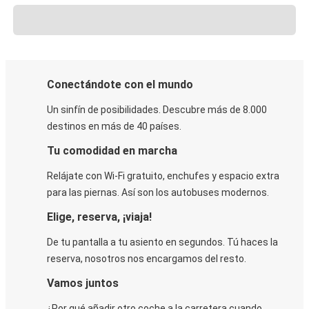
Conectándote con el mundo
Un sinfín de posibilidades. Descubre más de 8.000
destinos en más de 40 países.
Tu comodidad en marcha
Relájate con Wi-Fi gratuito, enchufes y espacio extra
para las piernas. Así son los autobuses modernos.
Elige, reserva, ¡viaja!
De tu pantalla a tu asiento en segundos. Tú haces la
reserva, nosotros nos encargamos del resto.
Vamos juntos
¿Por qué añadir otro coche a la carretera cuando