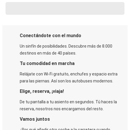
Conectándote con el mundo
Un sinfín de posibilidades. Descubre más de 8.000
destinos en más de 40 países.
Tu comodidad en marcha
Relájate con Wi-Fi gratuito, enchufes y espacio extra
para las piernas. Así son los autobuses modernos.
Elige, reserva, ¡viaja!
De tu pantalla a tu asiento en segundos. Tú haces la
reserva, nosotros nos encargamos del resto.
Vamos juntos
¿Por qué añadir otro coche a la carretera cuando