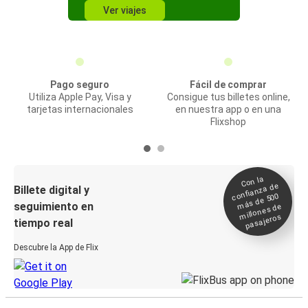
Ver viajes
Pago seguro
Fácil de comprar
Utiliza Apple Pay, Visa y
Consigue tus billetes online,
tarjetas internacionales
en nuestra app o en una
Flixshop
Con la
confianza de
Billete digital y
más de 500
seguimiento en
millones de
pasajeros
tiempo real
Descubre la App de Flix