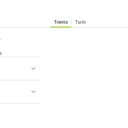
Trento
Turín
o
e.