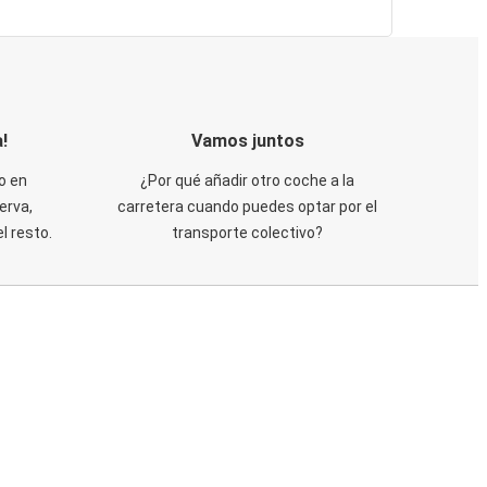
!
Vamos juntos
o en
¿Por qué añadir otro coche a la
erva,
carretera cuando puedes optar por el
 resto.
transporte colectivo?