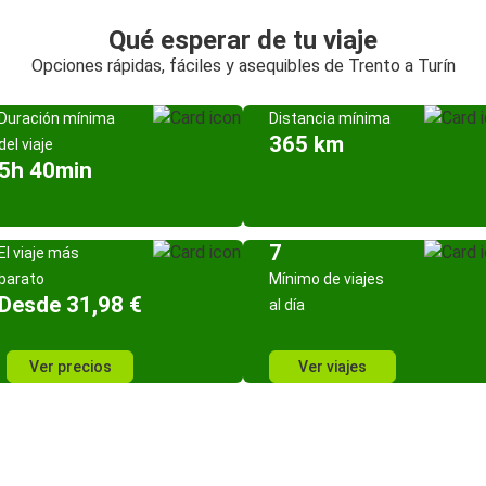
Qué esperar de tu viaje
Opciones rápidas, fáciles y asequibles de Trento a Turín
Duración mínima
Distancia mínima
365 km
del viaje
5h 40min
7
El viaje más
barato
Mínimo de viajes
Desde 31,98 €
al día
Ver precios
Ver viajes