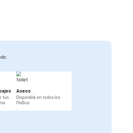
odo:
pajes
Aseos
r tus
Disponible en todos los
rma
FlixBus