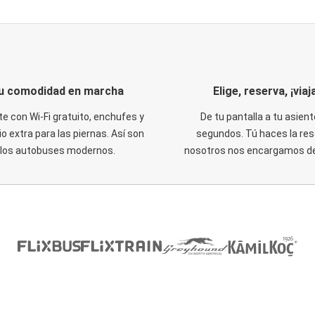
u comodidad en marcha
Elige, reserva, ¡viaja
te con Wi-Fi gratuito, enchufes y
De tu pantalla a tu asient
o extra para las piernas. Así son
segundos. Tú haces la res
los autobuses modernos.
nosotros nos encargamos del