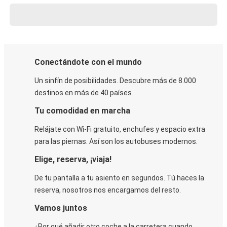
Conectándote con el mundo
Un sinfín de posibilidades. Descubre más de 8.000
destinos en más de 40 países.
Tu comodidad en marcha
Relájate con Wi-Fi gratuito, enchufes y espacio extra
para las piernas. Así son los autobuses modernos.
Elige, reserva, ¡viaja!
De tu pantalla a tu asiento en segundos. Tú haces la
reserva, nosotros nos encargamos del resto.
Vamos juntos
¿Por qué añadir otro coche a la carretera cuando