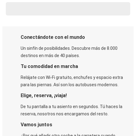
Conectándote con el mundo
Un sinfín de posibilidades. Descubre más de 8.000
destinos en más de 40 países.
Tu comodidad en marcha
Relájate con Wi-Fi gratuito, enchufes y espacio extra
para las piernas. Así son los autobuses modernos.
Elige, reserva, ¡viaja!
De tu pantalla a tu asiento en segundos. Tú haces la
reserva, nosotros nos encargamos del resto.
Vamos juntos
¿Por qué añadir otro coche a la carretera cuando