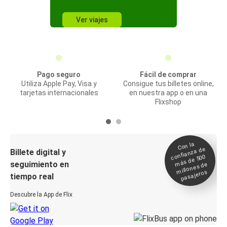
Ver viajes
Pago seguro
Fácil de comprar
Utiliza Apple Pay, Visa y
Consigue tus billetes online,
tarjetas internacionales
en nuestra app o en una
Flixshop
Con la
confianza de
Billete digital y
más de 500
seguimiento en
millones de
pasajeros
tiempo real
Descubre la App de Flix