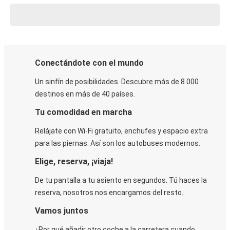
Conectándote con el mundo
Un sinfín de posibilidades. Descubre más de 8.000
destinos en más de 40 países.
Tu comodidad en marcha
Relájate con Wi-Fi gratuito, enchufes y espacio extra
para las piernas. Así son los autobuses modernos.
Elige, reserva, ¡viaja!
De tu pantalla a tu asiento en segundos. Tú haces la
reserva, nosotros nos encargamos del resto.
Vamos juntos
¿Por qué añadir otro coche a la carretera cuando