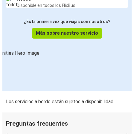
Braga
Disponible en todos los FlixBus
Peniche
¿Es la primera vez que viajas con nosotros?
Quarteira
Más sobre nuestro servicio
Quarteira
Aeropuerto de Madrid Barajas
Aeropuerto de Madrid Barajas
Quarteira
Quarteira
Madrid
Los servicios a bordo están sujetos a disponibilidad
Valença do Minho
Quarteira
Preguntas frecuentes
Quarteira
Valença do Minho