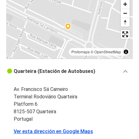
Oporto
Lagos
Quarteira
Tavira
Quarteira
Protomaps
©
OpenStreetMap
Quarteira
Quarteira (Estación de Autobuses)
Faro (Aeropuerto)
Quarteira
Av. Francisco Sá Carneiro
Armação de Pera
Terminal Rodoviário Quarteira
Platform 6
Quarteira
8125-507 Quarteira
Vila Real de Santo António
Portugal
Ver esta dirección en Google Maps
Armação de Pera