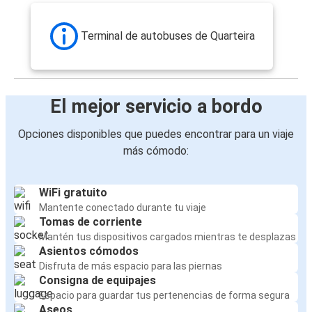
Quarteira
Terminal de autobuses de Quarteira
Vila Real de Santo António
Quarteira
Quarteira
El mejor servicio a bordo
Sevilla
Opciones disponibles que puedes encontrar para un viaje
Braga
más cómodo:
Quarteira
Sevilla
WiFi gratuito
Mantente conectado durante tu viaje
Quarteira
Tomas de corriente
Mantén tus dispositivos cargados mientras te desplazas
Madrid
Asientos cómodos
Quarteira
Disfruta de más espacio para las piernas
Consigna de equipajes
Quarteira
Espacio para guardar tus pertenencias de forma segura
Aseos