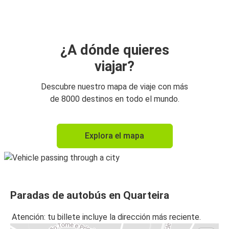
Lagos
Portimao
Quarteira
¿A dónde quieres
viajar?
Quarteira
Portimao
Descubre nuestro mapa de viaje con más
de 8000 destinos en todo el mundo.
Faro (Aeropuerto)
Quarteira
Explora el mapa
Oporto
Quarteira
Quarteira
Paradas de autobús en Quarteira
Tavira
Atención: tu billete incluye la dirección más reciente.
Quarteira