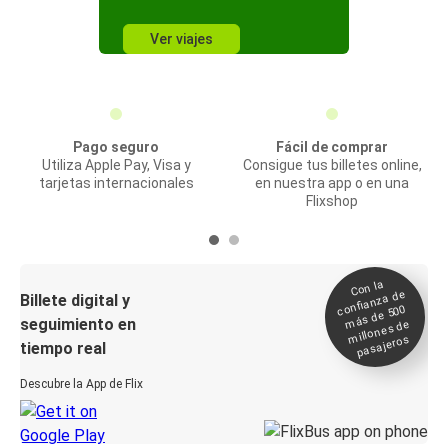
Ver viajes
Pago seguro
Fácil de comprar
Utiliza Apple Pay, Visa y
Consigue tus billetes online,
tarjetas internacionales
en nuestra app o en una
Flixshop
Con la
confianza de
Billete digital y
más de 500
seguimiento en
millones de
pasajeros
tiempo real
Descubre la App de Flix