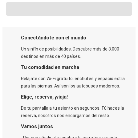
Conectándote con el mundo
Un sinfín de posibilidades. Descubre más de 8.000
destinos en más de 40 países.
Tu comodidad en marcha
Relájate con Wi-Fi gratuito, enchufes y espacio extra
para las piernas. Así son los autobuses modernos.
Elige, reserva, ¡viaja!
De tu pantalla a tu asiento en segundos. Tú haces la
reserva, nosotros nos encargamos del resto.
Vamos juntos
¿Por qué añadir otro coche a la carretera cuando