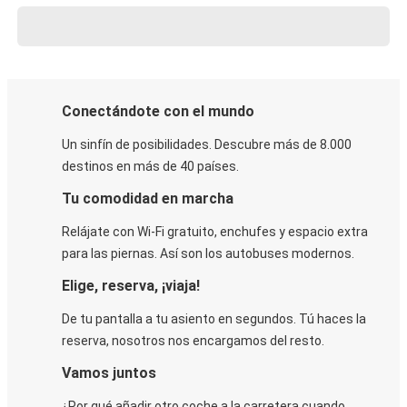
Conectándote con el mundo
Un sinfín de posibilidades. Descubre más de 8.000
destinos en más de 40 países.
Tu comodidad en marcha
Relájate con Wi-Fi gratuito, enchufes y espacio extra
para las piernas. Así son los autobuses modernos.
Elige, reserva, ¡viaja!
De tu pantalla a tu asiento en segundos. Tú haces la
reserva, nosotros nos encargamos del resto.
Vamos juntos
¿Por qué añadir otro coche a la carretera cuando