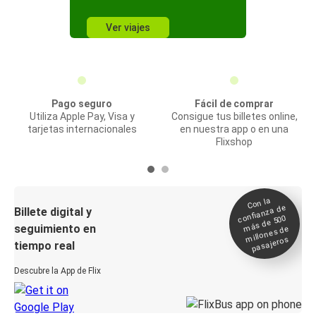
Ver viajes
Pago seguro
Fácil de comprar
Utiliza Apple Pay, Visa y
Consigue tus billetes online,
tarjetas internacionales
en nuestra app o en una
Flixshop
Con la
confianza de
Billete digital y
más de 500
seguimiento en
millones de
pasajeros
tiempo real
Descubre la App de Flix