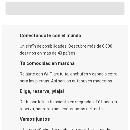
Conectándote con el mundo
Un sinfín de posibilidades. Descubre más de 8.000
destinos en más de 40 países.
Tu comodidad en marcha
Relájate con Wi-Fi gratuito, enchufes y espacio extra
para las piernas. Así son los autobuses modernos.
Elige, reserva, ¡viaja!
De tu pantalla a tu asiento en segundos. Tú haces la
reserva, nosotros nos encargamos del resto.
Vamos juntos
¿Por qué añadir otro coche a la carretera cuando