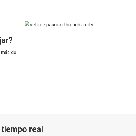
jar?
n más de
n tiempo real