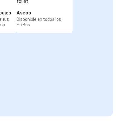
pajes
Aseos
r tus
Disponible en todos los
rma
FlixBus