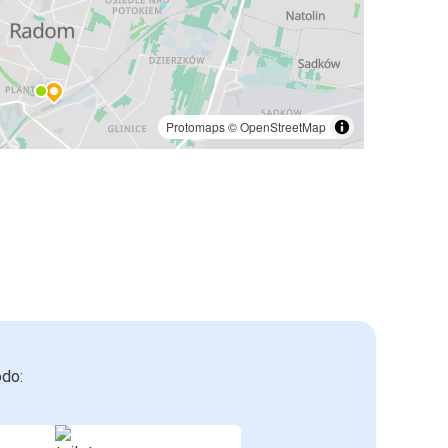
Protomaps
©
OpenStreetMap
odo: