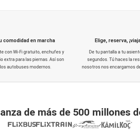
u comodidad en marcha
Elige, reserva, ¡viaja
te con Wi-Fi gratuito, enchufes y
De tu pantalla a tu asient
o extra para las piernas. Así son
segundos. Tú haces la res
los autobuses modernos.
nosotros nos encargamos del
ianza de más de 500 millones d