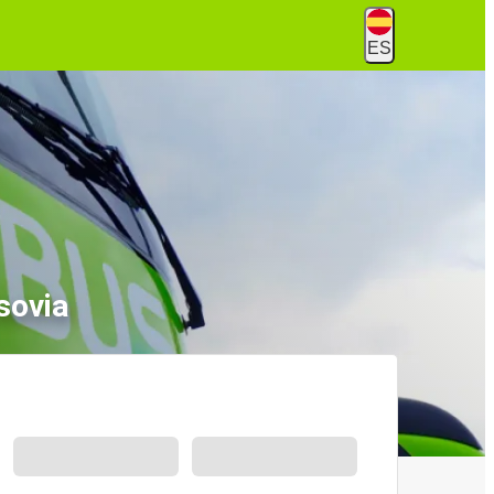
ES
sovia