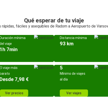
Qué esperar de tu viaje
 rápidas, fáciles y asequibles de Radom a Aeropuerto de Varso
Duración mínima
Distancia mínima
93 km
del viaje
1h 7min
5
El viaje más
barato
Mínimo de viajes
Desde 7,98 €
al día
Ver precios
Ver viajes