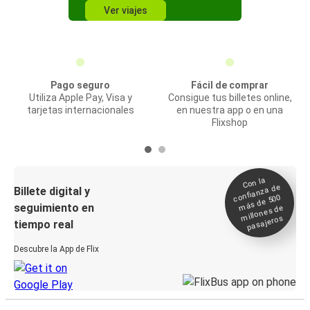
Ver viajes
Pago seguro
Fácil de comprar
Utiliza Apple Pay, Visa y
Consigue tus billetes online,
tarjetas internacionales
en nuestra app o en una
Flixshop
Con la
confianza de
Billete digital y
más de 500
seguimiento en
millones de
pasajeros
tiempo real
Descubre la App de Flix