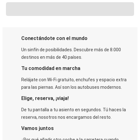
Conectándote con el mundo
Un sinfín de posibilidades. Descubre más de 8.000
destinos en más de 40 países.
Tu comodidad en marcha
Relájate con Wi-Fi gratuito, enchufes y espacio extra
para las piernas. Así son los autobuses modernos.
Elige, reserva, ¡viaja!
De tu pantalla a tu asiento en segundos. Tú haces la
reserva, nosotros nos encargamos del resto.
Vamos juntos
¿Por qué añadir otro coche a la carretera cuando