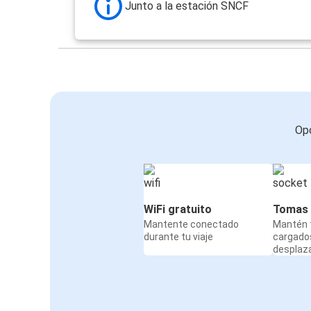
Junto a la estación SNCF
Rennes
Lila
Rennes
Aeropuerto de París Orly
Metz
Opc
Rennes
Rennes
Berlín
WiFi gratuito
Tomas 
Mantente conectado
Mantén t
Rennes
durante tu viaje
cargado
Metz
desplaz
Agen, Luisiana
Rennes