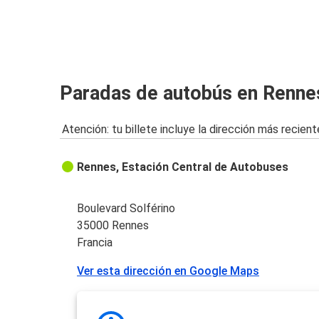
Rennes
Caen
Ruan
Paradas de autobús en Renne
Rennes
Atención: tu billete incluye la dirección más recient
Rennes
Ruan
Rennes, Estación Central de Autobuses
Aeropuerto de París-Charles de Gaulle
Rennes
Boulevard Solférino
35000 Rennes
Lyon
Francia
Rennes
Ver esta dirección en Google Maps
Bayona
Rennes