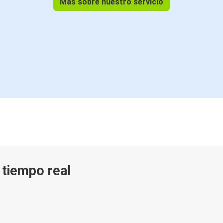
Más sobre nuestro servicio
Ámsterdam
Rennes
Berlín
Rennes
Rennes
Londres
Rennes
Pau
Rennes
n tiempo real
Algeciras
Rennes
Hendaya