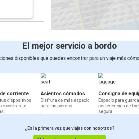
Rennes
Le Mans
Le Mans
Rennes
El mejor servicio a bordo
Rennes
iones disponibles que puedes encontrar para un viaje más cóm
Bilbao
Quimper
Rennes
de corriente
Asientos cómodos
Consigna de equi
us dispositivos
Disfruta de más espacio
Espacio para guarda
Le Havre
s mientras te
para las piernas
pertenencias de fo
Rennes
as
segura
Bilbao
¿Es la primera vez que viajas con nosotros?
Rennes