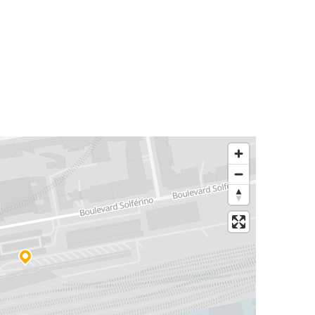
Montpellier
Rennes
Rennes
Brest
Rennes
Montpellier
Madrid
Rennes
Brest
Rennes
Rennes
Bayona