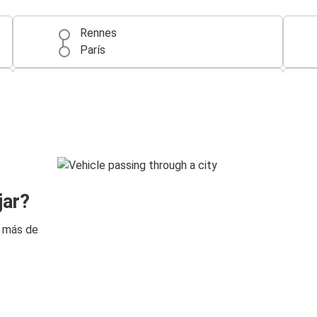
Rennes
París
Toulouse
Rennes
Rennes
Toulouse
Rennes
jar?
Lorient
n más de
Rennes
Vannes
Rennes
La Rochelle