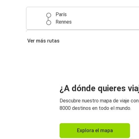
París
Rennes
Nantes
Ver más rutas
Rennes
Burdeos
Rennes
Caen
¿A dónde quieres via
Rennes
Descubre nuestro mapa de viaje co
Saint-Malo
8000 destinos en todo el mundo.
Rennes
Vannes
Explora el mapa
Rennes