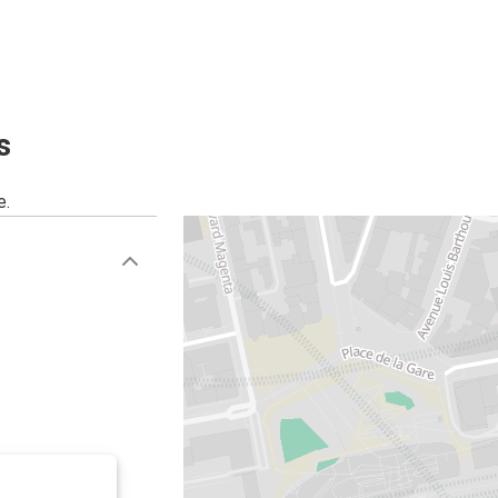
Rennes
Bruselas
Rennes
s
Lyon
e.
Bruselas
Rennes
Rennes
Barcelona
Lila
Rennes
Rennes
Madrid