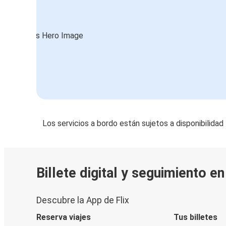
Rennes
Valencia
Rennes
Agen, Luisiana
San Sebastián
Rennes
Los servicios a bordo están sujetos a disponibilidad
Valencia
Rennes
Rennes
Billete digital y seguimiento e
Aviñón
Descubre la App de Flix
Nîmes
Rennes
Reserva viajes
Tus billetes