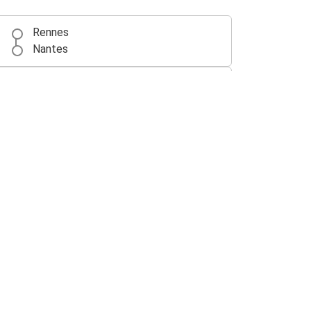
Rennes
Nantes
Rennes
Burdeos
Rennes
Saint-Malo
Lorient
Rennes
Rennes
Aeropuerto de París-Charles de Gaulle
La Rochelle
Rennes