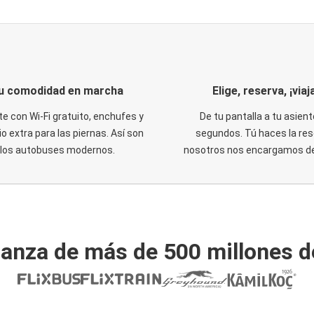
u comodidad en marcha
Elige, reserva, ¡viaja
te con Wi-Fi gratuito, enchufes y
De tu pantalla a tu asient
o extra para las piernas. Así son
segundos. Tú haces la res
los autobuses modernos.
nosotros nos encargamos del
ianza de más de 500 millones d