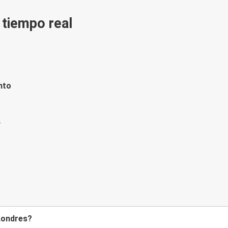
n tiempo real
nto
 Londres?