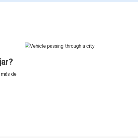
jar?
n más de