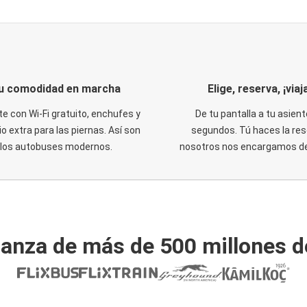
u comodidad en marcha
Elige, reserva, ¡viaja
te con Wi-Fi gratuito, enchufes y
De tu pantalla a tu asient
o extra para las piernas. Así son
segundos. Tú haces la res
los autobuses modernos.
nosotros nos encargamos del
ianza de más de 500 millones d