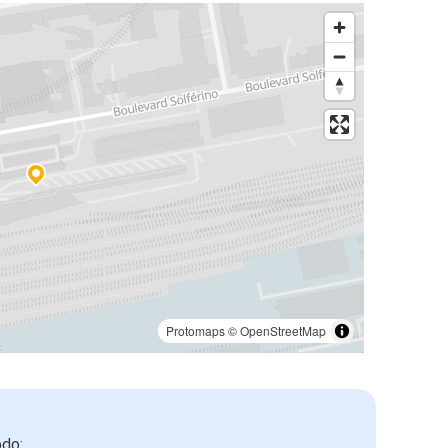
Protomaps
©
OpenStreetMap
odo: