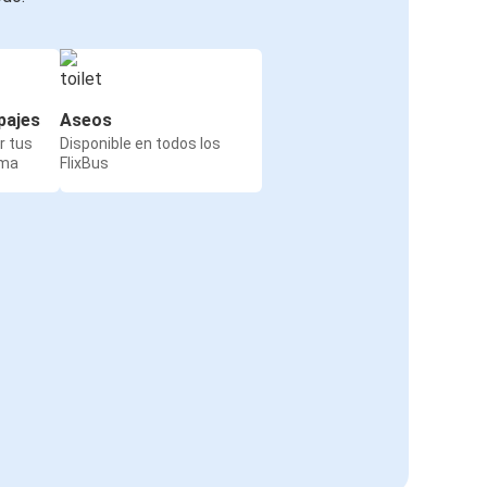
pajes
Aseos
r tus
Disponible en todos los
rma
FlixBus