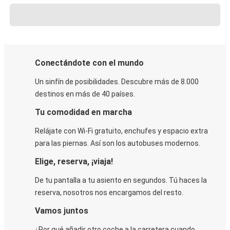
Conectándote con el mundo
Un sinfín de posibilidades. Descubre más de 8.000
destinos en más de 40 países.
Tu comodidad en marcha
Relájate con Wi-Fi gratuito, enchufes y espacio extra
para las piernas. Así son los autobuses modernos.
Elige, reserva, ¡viaja!
De tu pantalla a tu asiento en segundos. Tú haces la
reserva, nosotros nos encargamos del resto.
Vamos juntos
¿Por qué añadir otro coche a la carretera cuando