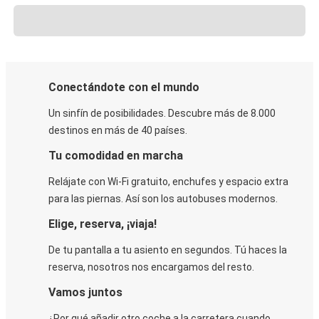
Conectándote con el mundo
Un sinfín de posibilidades. Descubre más de 8.000
destinos en más de 40 países.
Tu comodidad en marcha
Relájate con Wi-Fi gratuito, enchufes y espacio extra
para las piernas. Así son los autobuses modernos.
Elige, reserva, ¡viaja!
De tu pantalla a tu asiento en segundos. Tú haces la
reserva, nosotros nos encargamos del resto.
Vamos juntos
¿Por qué añadir otro coche a la carretera cuando