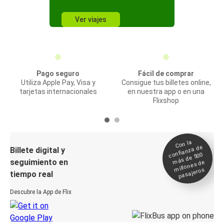
Ver viajes
Pago seguro
Fácil de comprar
Utiliza Apple Pay, Visa y
Consigue tus billetes online,
tarjetas internacionales
en nuestra app o en una
Flixshop
Con la
confianza de
Billete digital y
más de 500
seguimiento en
millones de
pasajeros
tiempo real
Descubre la App de Flix