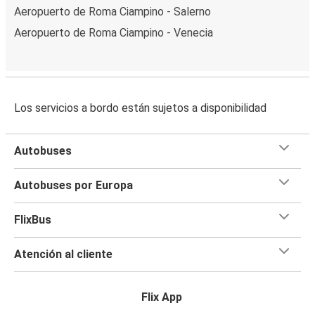
Aeropuerto de Roma Ciampino - Salerno
Aeropuerto de Roma Ciampino - Venecia
Los servicios a bordo están sujetos a disponibilidad
Autobuses
Autobuses por Europa
FlixBus
Atención al cliente
Flix App