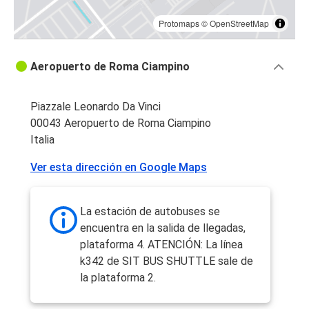
Protomaps
©
OpenStreetMap
Aeropuerto de Roma Ciampino
Piazzale Leonardo Da Vinci
00043 Aeropuerto de Roma Ciampino
Italia
Ver esta dirección en Google Maps
La estación de autobuses se
encuentra en la salida de llegadas,
plataforma 4. ATENCIÓN: La línea
k342 de SIT BUS SHUTTLE sale de
la plataforma 2.