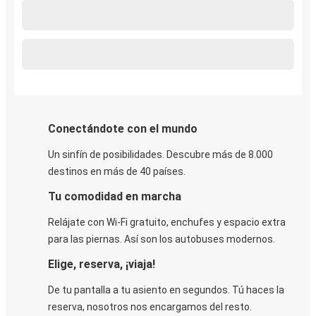
Conectándote con el mundo
Un sinfín de posibilidades. Descubre más de 8.000
destinos en más de 40 países.
Tu comodidad en marcha
Relájate con Wi-Fi gratuito, enchufes y espacio extra
para las piernas. Así son los autobuses modernos.
Elige, reserva, ¡viaja!
De tu pantalla a tu asiento en segundos. Tú haces la
reserva, nosotros nos encargamos del resto.