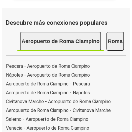
Descubre más conexiones populares
Aeropuerto de Roma Ciampino
Roma
Pescara - Aeropuerto de Roma Ciampino
Nápoles - Aeropuerto de Roma Ciampino
Aeropuerto de Roma Ciampino - Pescara
Aeropuerto de Roma Ciampino - Nápoles
Civitanova Marche - Aeropuerto de Roma Ciampino
Aeropuerto de Roma Ciampino - Civitanova Marche
Salerno - Aeropuerto de Roma Ciampino
Venecia - Aeropuerto de Roma Ciampino