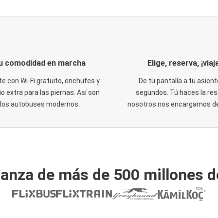
u comodidad en marcha
Elige, reserva, ¡viaja
te con Wi-Fi gratuito, enchufes y
De tu pantalla a tu asient
o extra para las piernas. Así son
segundos. Tú haces la res
los autobuses modernos.
nosotros nos encargamos del
ianza de más de 500 millones d