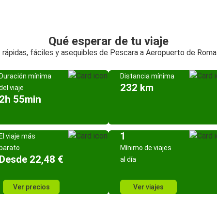
Qué esperar de tu viaje
 rápidas, fáciles y asequibles de Pescara a Aeropuerto de Roma
Duración mínima
Distancia mínima
232 km
del viaje
2h 55min
1
El viaje más
barato
Mínimo de viajes
Desde 22,48 €
al día
Ver precios
Ver viajes