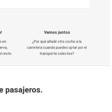
!
Vamos juntos
o en
¿Por qué añadir otro coche a la
erva,
carretera cuando puedes optar por el
 resto.
transporte colectivo?
e pasajeros.