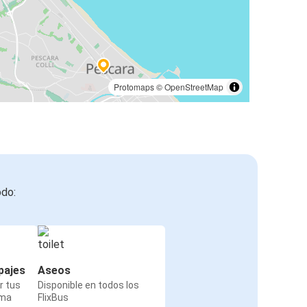
Protomaps
©
OpenStreetMap
odo:
pajes
Aseos
r tus
Disponible en todos los
rma
FlixBus