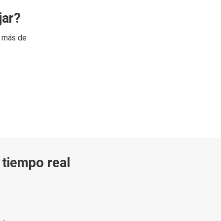
jar?
n más de
n tiempo real