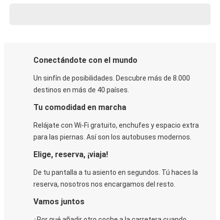
Conectándote con el mundo
Un sinfín de posibilidades. Descubre más de 8.000
destinos en más de 40 países.
Tu comodidad en marcha
Relájate con Wi-Fi gratuito, enchufes y espacio extra
para las piernas. Así son los autobuses modernos.
Elige, reserva, ¡viaja!
De tu pantalla a tu asiento en segundos. Tú haces la
reserva, nosotros nos encargamos del resto.
Vamos juntos
¿Por qué añadir otro coche a la carretera cuando