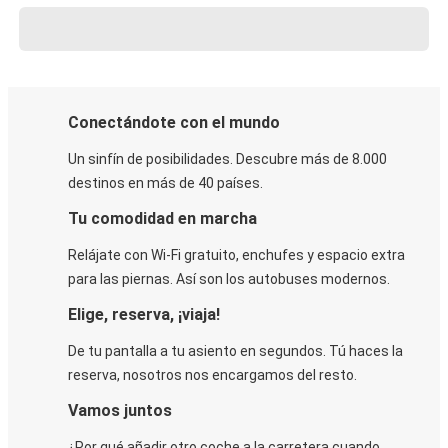
Conectándote con el mundo
Un sinfín de posibilidades. Descubre más de 8.000
destinos en más de 40 países.
Tu comodidad en marcha
Relájate con Wi-Fi gratuito, enchufes y espacio extra
para las piernas. Así son los autobuses modernos.
Elige, reserva, ¡viaja!
De tu pantalla a tu asiento en segundos. Tú haces la
reserva, nosotros nos encargamos del resto.
Vamos juntos
¿Por qué añadir otro coche a la carretera cuando