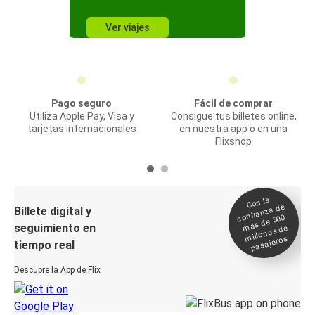
Ver viajes
Pago seguro
Fácil de comprar
Utiliza Apple Pay, Visa y
Consigue tus billetes online,
tarjetas internacionales
en nuestra app o en una
Flixshop
Con la
confianza de
Billete digital y
más de 500
seguimiento en
millones de
pasajeros
tiempo real
Descubre la App de Flix