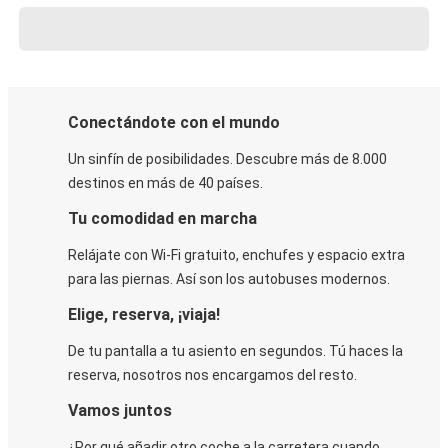
Conectándote con el mundo
Un sinfín de posibilidades. Descubre más de 8.000
destinos en más de 40 países.
Tu comodidad en marcha
Relájate con Wi-Fi gratuito, enchufes y espacio extra
para las piernas. Así son los autobuses modernos.
Elige, reserva, ¡viaja!
De tu pantalla a tu asiento en segundos. Tú haces la
reserva, nosotros nos encargamos del resto.
Vamos juntos
¿Por qué añadir otro coche a la carretera cuando