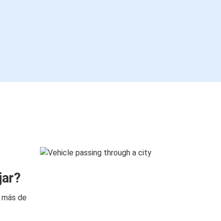
jar?
n más de