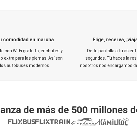
u comodidad en marcha
Elige, reserva, ¡viaja
te con Wi-Fi gratuito, enchufes y
De tu pantalla a tu asient
o extra para las piernas. Así son
segundos. Tú haces la res
los autobuses modernos.
nosotros nos encargamos del
ianza de más de 500 millones d