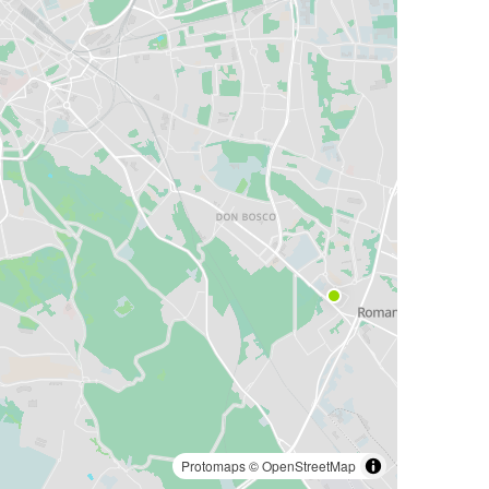
Protomaps
©
OpenStreetMap