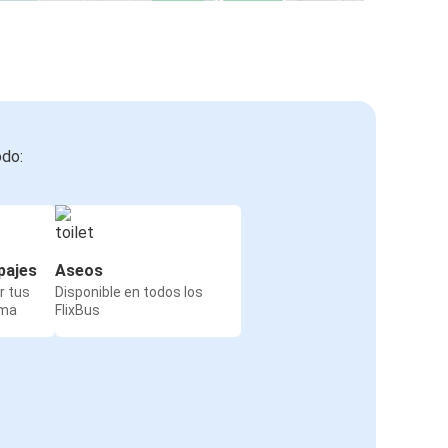
odo:
pajes
Aseos
r tus
Disponible en todos los
rma
FlixBus