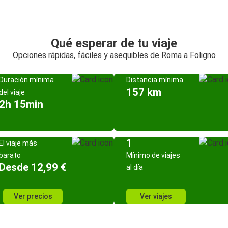
Qué esperar de tu viaje
Opciones rápidas, fáciles y asequibles de Roma a Foligno
Duración mínima
Distancia mínima
157 km
del viaje
2h 15min
1
El viaje más
barato
Mínimo de viajes
Desde 12,99 €
al día
Ver precios
Ver viajes