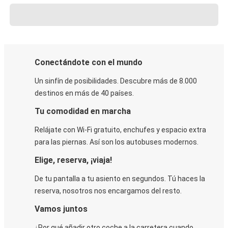
Conectándote con el mundo
Un sinfín de posibilidades. Descubre más de 8.000
destinos en más de 40 países.
Tu comodidad en marcha
Relájate con Wi-Fi gratuito, enchufes y espacio extra
para las piernas. Así son los autobuses modernos.
Elige, reserva, ¡viaja!
De tu pantalla a tu asiento en segundos. Tú haces la
reserva, nosotros nos encargamos del resto.
Vamos juntos
¿Por qué añadir otro coche a la carretera cuando