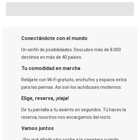
Conectándote con el mundo
Un sinfín de posibilidades. Descubre más de 8.000
destinos en más de 40 países.
Tu comodidad en marcha
Relájate con Wi-Fi gratuito, enchufes y espacio extra
para las piernas. Así son los autobuses modernos.
Elige, reserva, ¡viaja!
De tu pantalla a tu asiento en segundos. Tú haces la
reserva, nosotros nos encargamos del resto.
Vamos juntos
¿Por qué añadir otro coche a la carretera cuando