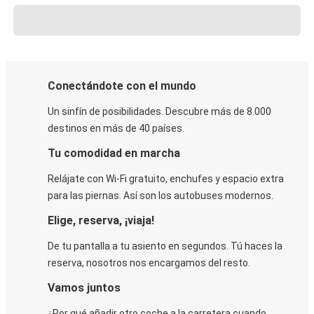
Conectándote con el mundo
Un sinfín de posibilidades. Descubre más de 8.000
destinos en más de 40 países.
Tu comodidad en marcha
Relájate con Wi-Fi gratuito, enchufes y espacio extra
para las piernas. Así son los autobuses modernos.
Elige, reserva, ¡viaja!
De tu pantalla a tu asiento en segundos. Tú haces la
reserva, nosotros nos encargamos del resto.
Vamos juntos
¿Por qué añadir otro coche a la carretera cuando