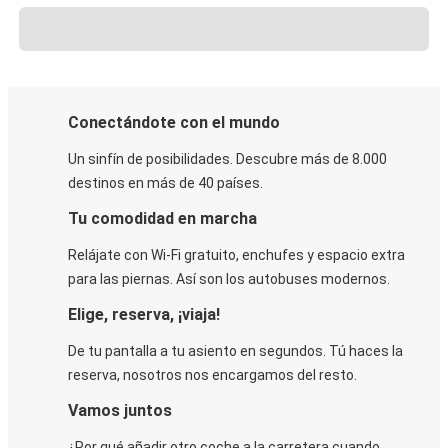
Conectándote con el mundo
Un sinfín de posibilidades. Descubre más de 8.000
destinos en más de 40 países.
Tu comodidad en marcha
Relájate con Wi-Fi gratuito, enchufes y espacio extra
para las piernas. Así son los autobuses modernos.
Elige, reserva, ¡viaja!
De tu pantalla a tu asiento en segundos. Tú haces la
reserva, nosotros nos encargamos del resto.
Vamos juntos
¿Por qué añadir otro coche a la carretera cuando