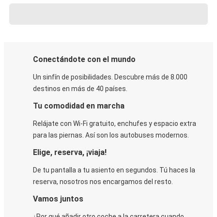
Conectándote con el mundo
Un sinfín de posibilidades. Descubre más de 8.000
destinos en más de 40 países.
Tu comodidad en marcha
Relájate con Wi-Fi gratuito, enchufes y espacio extra
para las piernas. Así son los autobuses modernos.
Elige, reserva, ¡viaja!
De tu pantalla a tu asiento en segundos. Tú haces la
reserva, nosotros nos encargamos del resto.
Vamos juntos
¿Por qué añadir otro coche a la carretera cuando