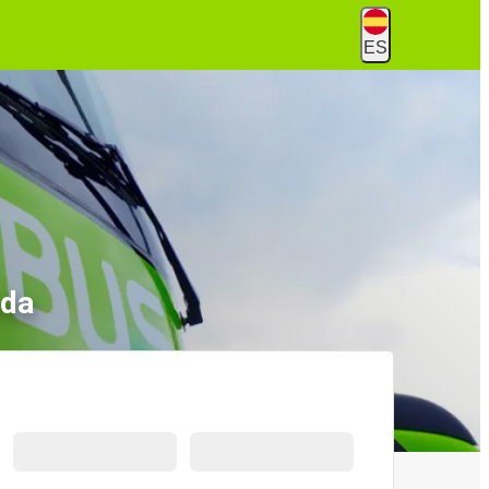
ES
rda