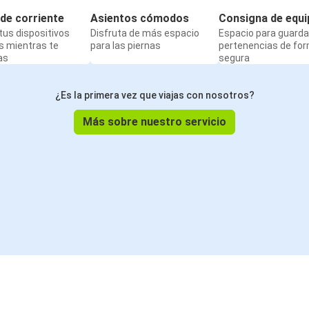
de corriente
Asientos cómodos
Consigna de equi
us dispositivos
Disfruta de más espacio
Espacio para guarda
s mientras te
para las piernas
pertenencias de fo
as
segura
¿Es la primera vez que viajas con nosotros?
Más sobre nuestro servicio