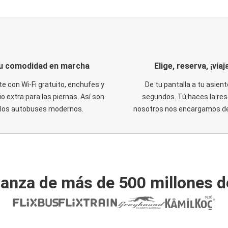
u comodidad en marcha
Elige, reserva, ¡viaja
te con Wi-Fi gratuito, enchufes y
De tu pantalla a tu asient
o extra para las piernas. Así son
segundos. Tú haces la res
los autobuses modernos.
nosotros nos encargamos del
ianza de más de 500 millones d