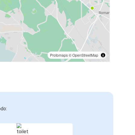
Protomaps
©
OpenStreetMap
odo: