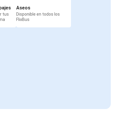
pajes
Aseos
r tus
Disponible en todos los
rma
FlixBus