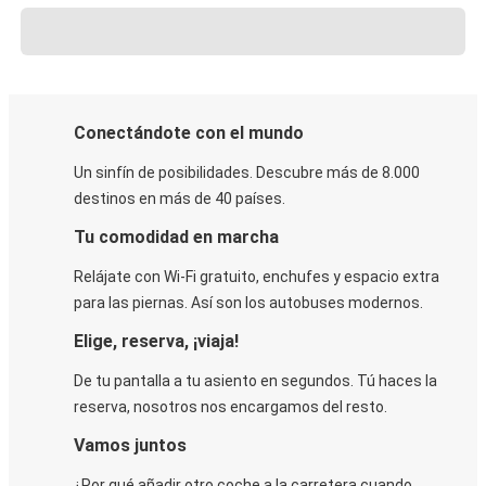
Conectándote con el mundo
Un sinfín de posibilidades. Descubre más de 8.000
destinos en más de 40 países.
Tu comodidad en marcha
Relájate con Wi-Fi gratuito, enchufes y espacio extra
para las piernas. Así son los autobuses modernos.
Elige, reserva, ¡viaja!
De tu pantalla a tu asiento en segundos. Tú haces la
reserva, nosotros nos encargamos del resto.
Vamos juntos
¿Por qué añadir otro coche a la carretera cuando