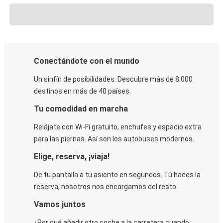
Conectándote con el mundo
Un sinfín de posibilidades. Descubre más de 8.000
destinos en más de 40 países.
Tu comodidad en marcha
Relájate con Wi-Fi gratuito, enchufes y espacio extra
para las piernas. Así son los autobuses modernos.
Elige, reserva, ¡viaja!
De tu pantalla a tu asiento en segundos. Tú haces la
reserva, nosotros nos encargamos del resto.
Vamos juntos
¿Por qué añadir otro coche a la carretera cuando