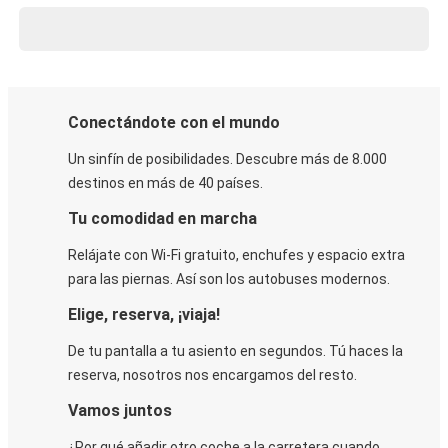
Conectándote con el mundo
Un sinfín de posibilidades. Descubre más de 8.000
destinos en más de 40 países.
Tu comodidad en marcha
Relájate con Wi-Fi gratuito, enchufes y espacio extra
para las piernas. Así son los autobuses modernos.
Elige, reserva, ¡viaja!
De tu pantalla a tu asiento en segundos. Tú haces la
reserva, nosotros nos encargamos del resto.
Vamos juntos
¿Por qué añadir otro coche a la carretera cuando