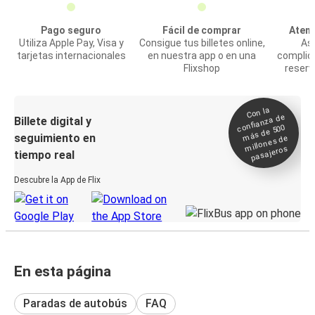
Pago seguro
Fácil de comprar
Atenc
Utiliza Apple Pay, Visa y
Consigue tus billetes online,
Asi
tarjetas internacionales
en nuestra app o en una
complic
Flixshop
reserv
Con la
confianza de
Billete digital y
más de 500
seguimiento en
millones de
pasajeros
tiempo real
Descubre la App de Flix
En esta página
Paradas de autobús
FAQ