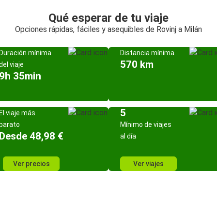
Qué esperar de tu viaje
Opciones rápidas, fáciles y asequibles de Rovinj a Milán
Duración mínima
Distancia mínima
570 km
del viaje
9h 35min
5
El viaje más
barato
Mínimo de viajes
Desde 48,98 €
al día
Ver precios
Ver viajes