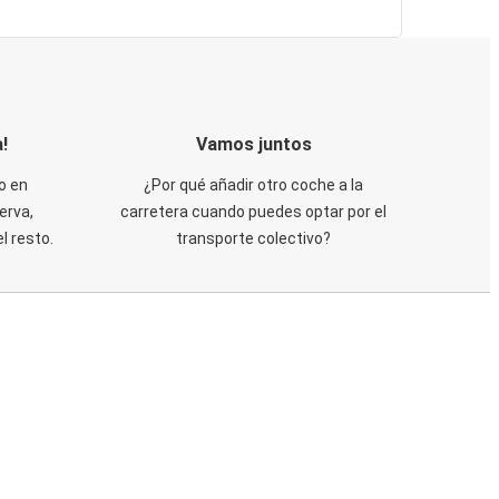
!
Vamos juntos
o en
¿Por qué añadir otro coche a la
erva,
carretera cuando puedes optar por el
 resto.
transporte colectivo?