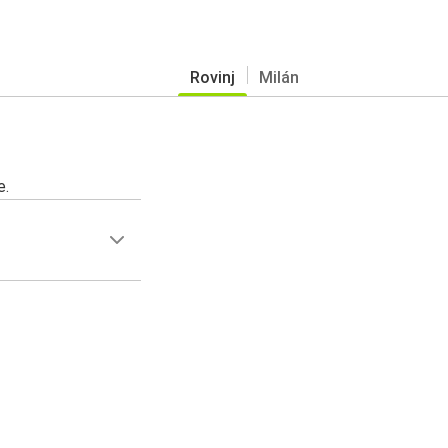
Rovinj
Milán
e.