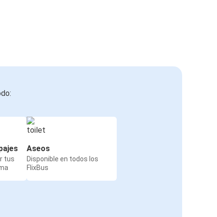
odo:
pajes
Aseos
r tus
Disponible en todos los
rma
FlixBus