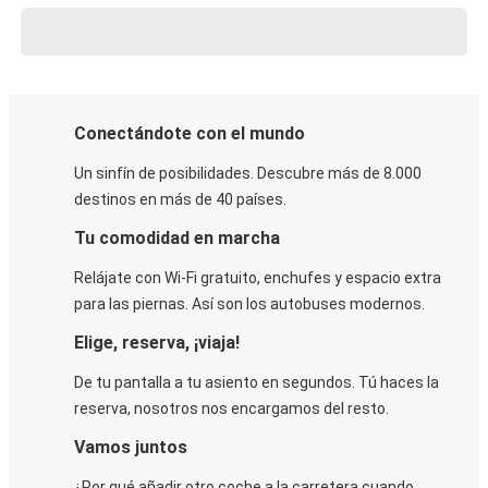
Conectándote con el mundo
Un sinfín de posibilidades. Descubre más de 8.000
destinos en más de 40 países.
Tu comodidad en marcha
Relájate con Wi-Fi gratuito, enchufes y espacio extra
para las piernas. Así son los autobuses modernos.
Elige, reserva, ¡viaja!
De tu pantalla a tu asiento en segundos. Tú haces la
reserva, nosotros nos encargamos del resto.
Vamos juntos
¿Por qué añadir otro coche a la carretera cuando