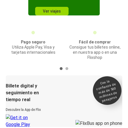
Ver viajes
Pago seguro
Fácil de comprar
Utiliza Apple Pay, Visa y
Consigue tus billetes online,
tarjetas internacionales
en nuestra app o en una
Flixshop
Con la
confianza de
Billete digital y
más de 500
seguimiento en
millones de
pasajeros
tiempo real
Descubre la App de Flix