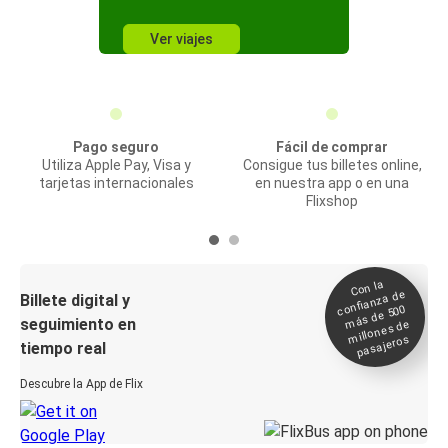
Ver viajes
Pago seguro
Fácil de comprar
Utiliza Apple Pay, Visa y
Consigue tus billetes online,
tarjetas internacionales
en nuestra app o en una
Flixshop
Con la
confianza de
Billete digital y
más de 500
seguimiento en
millones de
pasajeros
tiempo real
Descubre la App de Flix