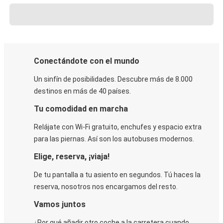
Conectándote con el mundo
Un sinfín de posibilidades. Descubre más de 8.000
destinos en más de 40 países.
Tu comodidad en marcha
Relájate con Wi-Fi gratuito, enchufes y espacio extra
para las piernas. Así son los autobuses modernos.
Elige, reserva, ¡viaja!
De tu pantalla a tu asiento en segundos. Tú haces la
reserva, nosotros nos encargamos del resto.
Vamos juntos
¿Por qué añadir otro coche a la carretera cuando